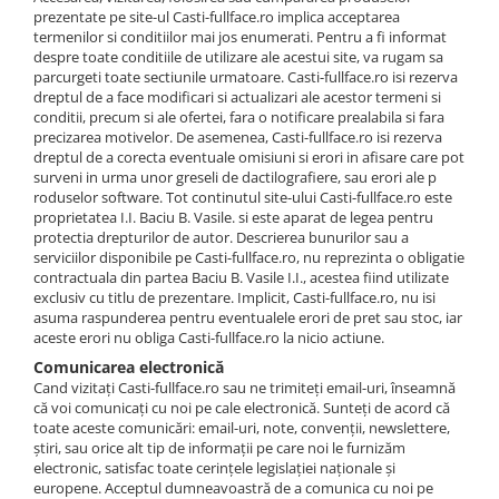
prezentate pe site-ul Casti-fullface.ro implica acceptarea
termenilor si conditiilor mai jos enumerati. Pentru a fi informat
despre toate conditiile de utilizare ale acestui site, va rugam sa
parcurgeti toate sectiunile urmatoare. Casti-fullface.ro isi rezerva
dreptul de a face modificari si actualizari ale acestor termeni si
conditii, precum si ale ofertei, fara o notificare prealabila si fara
precizarea motivelor. De asemenea, Casti-fullface.ro isi rezerva
dreptul de a corecta eventuale omisiuni si erori in afisare care pot
surveni in urma unor greseli de dactilografiere, sau erori ale p
roduselor software. Tot continutul site-ului Casti-fullface.ro este
proprietatea I.I. Baciu B. Vasile. si este aparat de legea pentru
protectia drepturilor de autor. Descrierea bunurilor sau a
serviciilor disponibile pe Casti-fullface.ro, nu reprezinta o obligatie
contractuala din partea Baciu B. Vasile I.I., acestea fiind utilizate
exclusiv cu titlu de prezentare. Implicit, Casti-fullface.ro, nu isi
asuma raspunderea pentru eventualele erori de pret sau stoc, iar
aceste erori nu obliga Casti-fullface.ro la nicio actiune.
Comunicarea electronică
Cand vizitați Casti-fullface.ro sau ne trimiteți email-uri, înseamnă
că voi comunicați cu noi pe cale electronică. Sunteți de acord că
toate aceste comunicări: email-uri, note, convenții, newslettere,
știri, sau orice alt tip de informații pe care noi le furnizăm
electronic, satisfac toate cerințele legislației naționale și
europene. Acceptul dumneavoastră de a comunica cu noi pe