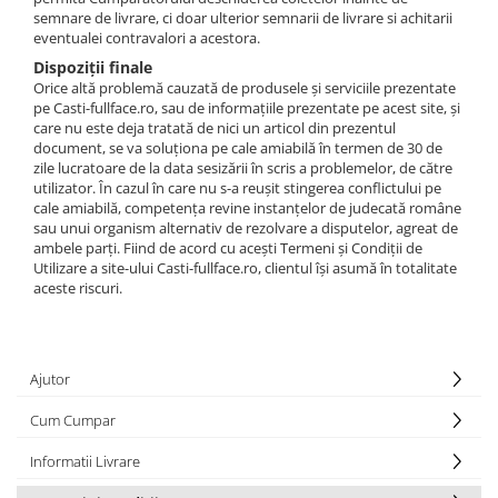
semnare de livrare, ci doar ulterior semnarii de livrare si achitarii
eventualei contravalori a acestora.
Dispoziții finale
Orice altă problemă cauzată de produsele și serviciile prezentate
pe Casti-fullface.ro, sau de informațiile prezentate pe acest site, și
care nu este deja tratată de nici un articol din prezentul
document, se va soluționa pe cale amiabilă în termen de 30 de
zile lucratoare de la data sesizării în scris a problemelor, de către
utilizator. În cazul în care nu s-a reușit stingerea conflictului pe
cale amiabilă, competența revine instanțelor de judecată române
sau unui organism alternativ de rezolvare a disputelor, agreat de
ambele parți. Fiind de acord cu acești Termeni și Condiții de
Utilizare a site-ului Casti-fullface.ro, clientul își asumă în totalitate
aceste riscuri.
Ajutor
Cum Cumpar
Informatii Livrare