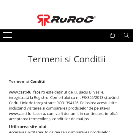
CASTI SKI/SNOWBOARD
Bars
Casti Full Face
Imbracaminte de corp Bars
RG2 Colectia 2026
Cagule Bars
RG2 Colectia 2025
Bandane/Esarfe Bars
Termeni si Conditii
RG1-DX Colectia Clasica
Bandane/esarfe cu polar fleece
OPTICA
Art Mask
Lentile Ruroc RG2
Lentile Ruroc RG1 DX
Termeni si Conditii
ACCESORII
www.casti-fullface.ro
este deținut de I.I. Baciu B. Vasile,
înregistrată la Registrul Comerțului cu nr. F8/355/2013 și având
Codul Unic de Înregistrare: RO31394126. Folosirea acestui site,
incluzând vizitarea și cumpărarea produselor de pe site-ul
www.casti-fullface.ro
, cum va fi denumit în continuare, implică
acceptarea termenilor și condițiilor de mai jos.
Utilizarea site-ului
Accesarea, vizitarea, folosirea sau cumpararea produselor