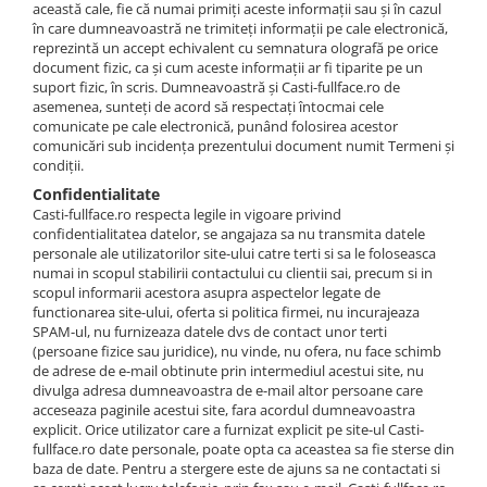
această cale, fie că numai primiți aceste informații sau și în cazul
în care dumneavoastră ne trimiteți informații pe cale electronică,
reprezintă un accept echivalent cu semnatura olografă pe orice
document fizic, ca și cum aceste informații ar fi tiparite pe un
suport fizic, în scris. Dumneavoastră și Casti-fullface.ro de
asemenea, sunteți de acord să respectați întocmai cele
comunicate pe cale electronică, punând folosirea acestor
comunicări sub incidența prezentului document numit Termeni și
condiții.
Confidentialitate
Casti-fullface.ro respecta legile in vigoare privind
confidentialitatea datelor, se angajaza sa nu transmita datele
personale ale utilizatorilor site-ului catre terti si sa le foloseasca
numai in scopul stabilirii contactului cu clientii sai, precum si in
scopul informarii acestora asupra aspectelor legate de
functionarea site-ului, oferta si politica firmei, nu incurajeaza
SPAM-ul, nu furnizeaza datele dvs de contact unor terti
(persoane fizice sau juridice), nu vinde, nu ofera, nu face schimb
de adrese de e-mail obtinute prin intermediul acestui site, nu
divulga adresa dumneavoastra de e-mail altor persoane care
acceseaza paginile acestui site, fara acordul dumneavoastra
explicit. Orice utilizator care a furnizat explicit pe site-ul Casti-
fullface.ro date personale, poate opta ca aceastea sa fie sterse din
baza de date. Pentru a stergere este de ajuns sa ne contactati si