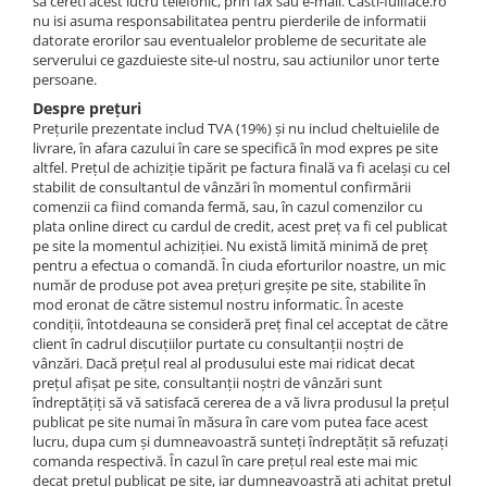
sa cereti acest lucru telefonic, prin fax sau e-mail. Casti-fullface.ro
nu isi asuma responsabilitatea pentru pierderile de informatii
datorate erorilor sau eventualelor probleme de securitate ale
serverului ce gazduieste site-ul nostru, sau actiunilor unor terte
persoane.
Despre prețuri
Prețurile prezentate includ TVA (19%) și nu includ cheltuielile de
livrare, în afara cazului în care se specifică în mod expres pe site
altfel. Prețul de achiziție tipărit pe factura finală va fi același cu cel
stabilit de consultantul de vânzări în momentul confirmării
comenzii ca fiind comanda fermă, sau, în cazul comenzilor cu
plata online direct cu cardul de credit, acest preț va fi cel publicat
pe site la momentul achiziției. Nu există limită minimă de preț
pentru a efectua o comandă. În ciuda eforturilor noastre, un mic
număr de produse pot avea prețuri greșite pe site, stabilite în
mod eronat de către sistemul nostru informatic. În aceste
condiții, întotdeauna se consideră preț final cel acceptat de către
client în cadrul discuțiilor purtate cu consultanții noștri de
vânzări. Dacă prețul real al produsului este mai ridicat decat
prețul afișat pe site, consultanții noștri de vânzări sunt
îndreptățiți să vă satisfacă cererea de a vă livra produsul la prețul
publicat pe site numai în măsura în care vom putea face acest
lucru, dupa cum și dumneavoastră sunteți îndreptățit să refuzați
comanda respectivă. În cazul în care prețul real este mai mic
decat prețul publicat pe site, iar dumneavoastră ați achitat prețul