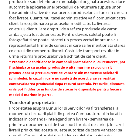
produselor sau deteriorarea ambalajului original a acestora duce
automat la aplicarea unei proceduri de returnare supusa unor
taxe administrative de readucere a produselor la starea in care au
fost livrate. Cuantumul taxei administrative va fi comunicat catre
client la receptionarea produselor modificate. La livrarea
coletului, clientul are dreptul de a refuza produsele ale caror
ambalaje au fost deteriorate. Pentru dovezi, coletul poate fi
fotografiat si se poate intocmi un proces verbal impreuna cu
reprezentantul firmei de curierat in care sa fie mentionata starea
coletului din momentul livrarii. Costul de transport rezultat in
urma returnarii produselor va fi achitat de catre client.
* Produsele achizitionate in campanii promotionale, cu reducere, pot
fi schimbate cu acelasi produs de o alta marime sau cu un alt
produs, doar la pretul curent de vanzare din momentul solicitarii
schimbului. In cazul in care nu sunteti de acord, vi se va restitui
contravaloarea produsului dupa returul acestuia. Preturile, discount-
urile pot fi diferite in functie de stocurile disponibile pentru fiecare
model si marime in parte.
Transferul proprietatii
Proprietatea asupra Bunurilor si Serviciilor va fi transferata la
momentul efectuarii platii din partea Cumparatorului in locatia
indicata in comanda (intelegand prin livrare - semnarea de
primire a documentului de transport furnizat de curier). In cazul
livrarii prin curier, acesta nu este autorizat de catre Vanzator sa
permita Cumparatorului deschiderea coletelor inainte de