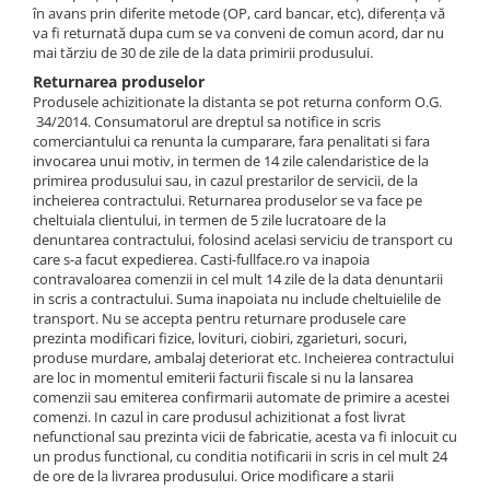
în avans prin diferite metode (OP, card bancar, etc), diferența vă
va fi returnată dupa cum se va conveni de comun acord, dar nu
mai tărziu de 30 de zile de la data primirii produsului.
Returnarea produselor
Produsele achizitionate la distanta se pot returna conform O.G.
34/2014. Consumatorul are dreptul sa notifice in scris
comerciantului ca renunta la cumparare, fara penalitati si fara
invocarea unui motiv, in termen de 14 zile calendaristice de la
primirea produsului sau, in cazul prestarilor de servicii, de la
incheierea contractului. Returnarea produselor se va face pe
cheltuiala clientului, in termen de 5 zile lucratoare de la
denuntarea contractului, folosind acelasi serviciu de transport cu
care s-a facut expedierea. Casti-fullface.ro va inapoia
contravaloarea comenzii in cel mult 14 zile de la data denuntarii
in scris a contractului. Suma inapoiata nu include cheltuielile de
transport. Nu se accepta pentru returnare produsele care
prezinta modificari fizice, lovituri, ciobiri, zgarieturi, socuri,
produse murdare, ambalaj deteriorat etc. Incheierea contractului
are loc in momentul emiterii facturii fiscale si nu la lansarea
comenzii sau emiterea confirmarii automate de primire a acestei
comenzi. In cazul in care produsul achizitionat a fost livrat
nefunctional sau prezinta vicii de fabricatie, acesta va fi inlocuit cu
un produs functional, cu conditia notificarii in scris in cel mult 24
de ore de la livrarea produsului. Orice modificare a starii