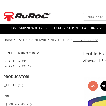
CASTI SKI/SNOWBOARD
Bars
Casti Full Face
Imbracaminte de corp Bars
CASTI SKI/SNOWBOARD
LEGATURI STEP IN CLEW
BARS
RG2 Colectia 2026
Cagule Bars
RG2 Colectia 2025
Home /
CASTI SKI/SNOWBOARD /
OPTICA /
Bandane/Esarfe Bars
Lentile Ruroc RG2
RG1-DX Colectia Clasica
Bandane/esarfe cu polar fleece
OPTICA
Lentile Ru
LENTILE RUROC RG2
Art Mask
Lentile Ruroc RG2
Afiseaza:
1-
5
d
Lentile Ruroc RG2
Lentile Ruroc RG1 DX
Lentile Ruroc RG1 DX
ACCESORII
PRODUCATORI
(10)
RUROC
-4%
N
PRET
(2)
400 Lei - 500 Lei