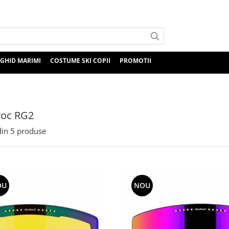
GHID MARIMI
COSTUME SKI COPII
PROMOTII
roc RG2
in
5
produse
OU
NOU