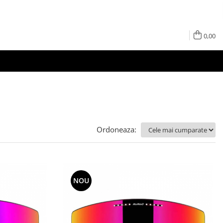
0,00
Ordoneaza:
NOU