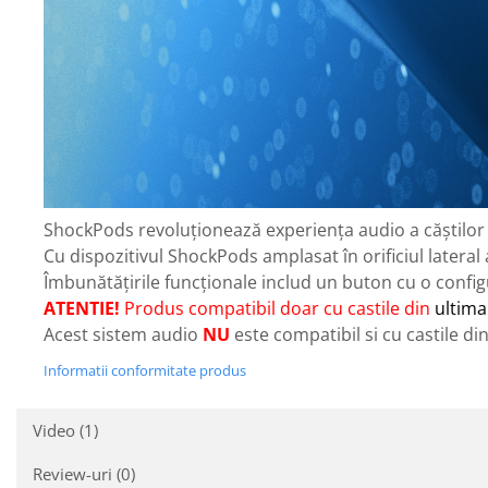
ShockPods revoluționează experiența audio a căștilor R
Cu dispozitivul ShockPods amplasat în orificiul lateral al
Îmbunătățirile funcționale includ un buton cu o configur
ATENTIE!
Produs compatibil doar cu castile din
ultima
Acest sistem audio
NU
este compatibil si cu castile di
Informatii conformitate produs
Video
(1)
Review-uri
(0)