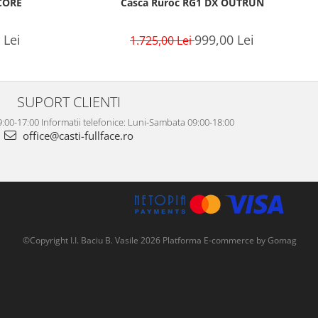
CORE
Casca Ruroc RG1 DX OUTRUN
 Lei
999,00 Lei
1.725,00 Lei
SUPORT CLIENTI
:00-17:00 Informatii telefonice: Luni-Sambata 09:00-18:00
office@casti-fullface.ro
©Copyright I.I. Baciu B. Vasile 2026
Platforma E-commerce by Gomag