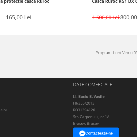
a protectie casca Ruroc
Casca Ruroc RG1 DX 
165,00 Lei
800,00
1.600,00 Lei
Program: Luni-Vineri 09
DATE COMERCIALE
a
I.I. Baciu B. Vasile
r
F8/355/2013
elor
RO31394126
Str. Carpenului, nr 1A
Brasov, Brasov
Contacteaza-ne