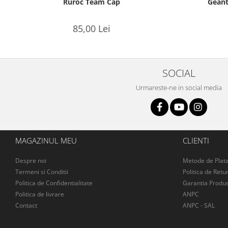
Ruroc Team Cap
Geant
85,00 Lei
SOCIAL
Urmareste-ne in social media
MAGAZINUL MEU
CLIENTI
Despre noi
Metode de Plat
Termeni si Conditii
Politica de Retu
Politica de Confidentialitate
Garantia Produs
Politica de livrare
ANPC
Contact
ANPC - SAL