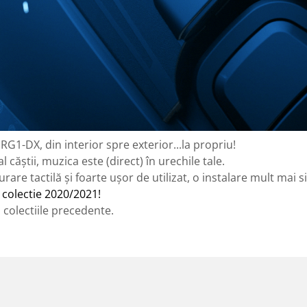
G1-DX, din interior spre exterior...la propriu!
 căștii, muzica este (direct) în urechile tale.
are tactilă și foarte ușor de utilizat, o instalare mult mai 
 colectie 2020/2021!
n colectiile precedente.