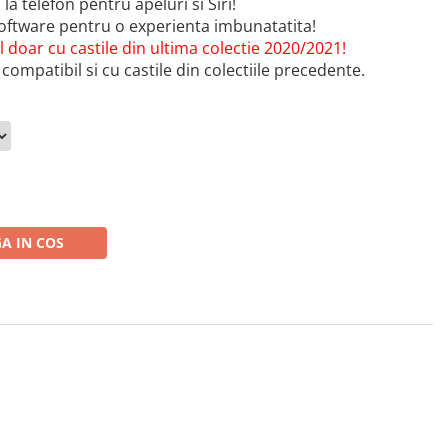
a telefon pentru apeluri si Siri!
software pentru o experienta imbunatatita!
 doar cu castile din
ultima colectie 2020/2021!
compatibil si cu castile din colectiile precedente.
A IN COS