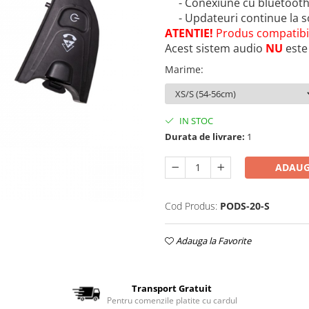
- Conexiune cu bluetooth l
- Updateuri continue la 
ATENTIE!
Produs compatibil
Acest sistem audio
NU
este 
Marime
:
IN STOC
Durata de livrare:
1
ADAUG
Cod Produs:
PODS-20-S
Adauga la Favorite
Transport Gratuit
Pentru comenzile platite cu cardul