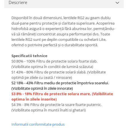
Descriere
Disponibil în două dimensiuni, lentilele RG2 au geam dublu
dual-pane pentru protecție și claritate superioare. Acoperirea
hidrofobă asigură o experiență fără aburirea lor, permițându-
vă să rămâneți concentrat asupra performanței dvs. Toate
lentilele RG2 sunt pe deplin compatibile cu ochelarii Lite,
oferind o potrivire perfectă și o durabilitate sporită.
Specificatii tehnice
S0 80% - 100% Filtru de protectie solara foarte slab.
(Vizibilitate optima în conditii de lumină scăzuta)
S1 43% - 80% Filtru de protectie solară slabă. (Vizibilitate
optimă pe zilele cu ceată / ninsoare)
S2 18% - 43% Filtru mediu de protectie împotriva soarelui.
(Vizibilitate optimă în zilele innorate)
S3 8% - 18% Filtru de protectie solara mare. (Vizibilitate
optima în zilele insorite)
S4 3% - 8% Filtru de protectie la soare foarte puternic.
(Vizibilitate optima în muntii înalti si ghetari)
Informatii conformitate produs