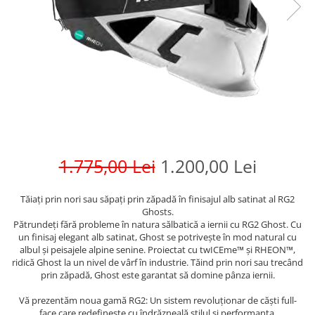
1.775,00 Lei
1.200,00 Lei
Tăiați prin nori sau săpați prin zăpadă în finisajul alb satinat al RG2
Ghosts.
Pătrundeți fără probleme în natura sălbatică a iernii cu RG2 Ghost. Cu
un finisaj elegant alb satinat, Ghost se potrivește în mod natural cu
albul și peisajele alpine senine. Proiectat cu twICEme™ și RHEON™,
ridică Ghost la un nivel de vârf în industrie. Tăind prin nori sau trecând
prin zăpadă, Ghost este garantat să domine pânza iernii.
Vă prezentăm noua gamă RG2: Un sistem revoluționar de căști full-
face care redefinește cu îndrăzneală stilul și performanța.