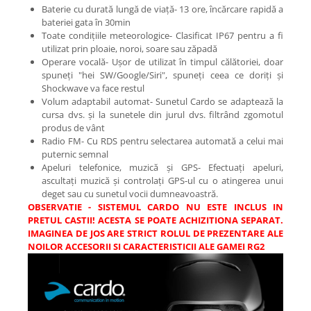
Baterie cu durată lungă de viață- 13 ore, încărcare rapidă a
bateriei gata în 30min
Toate condițiile meteorologice- Clasificat IP67 pentru a fi
utilizat prin ploaie, noroi, soare sau zăpadă
Operare vocală- Ușor de utilizat în timpul călătoriei, doar
spuneți "hei SW/Google/Siri", spuneți ceea ce doriți și
Shockwave va face restul
Volum adaptabil automat- Sunetul Cardo se adaptează la
cursa dvs. și la sunetele din jurul dvs. filtrând zgomotul
produs de vânt
Radio FM- Cu RDS pentru selectarea automată a celui mai
puternic semnal
Apeluri telefonice, muzică și GPS- Efectuați apeluri,
ascultați muzică și controlați GPS-ul cu o atingerea unui
deget sau cu sunetul vocii dumneavoastră.
OBSERVATIE - SISTEMUL CARDO NU ESTE INCLUS IN
PRETUL CASTII! ACESTA SE POATE ACHIZITIONA SEPARAT.
IMAGINEA DE JOS ARE STRICT ROLUL DE PREZENTARE ALE
NOILOR ACCESORII SI CARACTERISTICII ALE GAMEI RG2