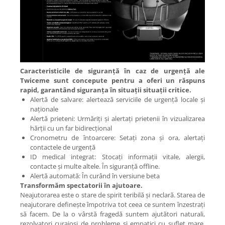
Caracteristicile de siguranță în caz de urgență ale
Twiceme sunt concepute pentru a oferi un răspuns
rapid, garantând siguranța în situații situații critice.
Alertă de salvare: alertează serviciile de urgență locale și
naționale
Alertă prieteni: Urmăriți și alertați prietenii în vizualizarea
hărții cu un far bidirecțional
Cronometru de întoarcere: Setați zona și ora, alertați
contactele de urgență
ID medical integrat: Stocați informații vitale, alergii,
contacte și multe altele. În siguranță offline.
Alertă automată: În curând în versiune beta
Transformăm spectatorii în ajutoare.
Neajutorarea este o stare de spirit teribilă și neclară. Starea de
neajutorare definește împotriva tot ceea ce suntem înzestrați
să facem. De la o vârstă fragedă suntem ajutători naturali,
rezolvatori curajoși de probleme și empatici cu suflet mare.