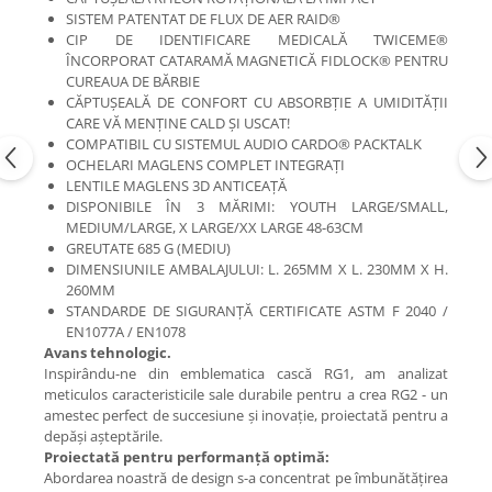
SISTEM PATENTAT DE FLUX DE AER RAID®
CIP DE IDENTIFICARE MEDICALĂ TWICEME®
ÎNCORPORAT CATARAMĂ MAGNETICĂ FIDLOCK® PENTRU
CUREAUA DE BĂRBIE
CĂPTUȘEALĂ DE CONFORT CU ABSORBȚIE A UMIDITĂȚII
CARE VĂ MENȚINE CALD ȘI USCAT!
COMPATIBIL CU SISTEMUL AUDIO CARDO® PACKTALK
OCHELARI MAGLENS COMPLET INTEGRAȚI
LENTILE MAGLENS 3D ANTICEAȚĂ
DISPONIBILE ÎN 3 MĂRIMI: YOUTH LARGE/SMALL,
MEDIUM/LARGE, X LARGE/XX LARGE 48-63CM
GREUTATE 685 G (MEDIU)
DIMENSIUNILE AMBALAJULUI: L. 265MM X L. 230MM X H.
260MM
STANDARDE DE SIGURANȚĂ CERTIFICATE ASTM F 2040 /
EN1077A / EN1078
Avans tehnologic.
Inspirându-ne din emblematica cască RG1, am analizat
meticulos caracteristicile sale durabile pentru a crea RG2 - un
amestec perfect de succesiune și inovație, proiectată pentru a
depăși așteptările.
Proiectată pentru performanță optimă:
Abordarea noastră de design s-a concentrat pe îmbunătățirea