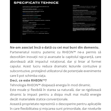
Ne-am asociat încă o dată cu cei mai buni din domeniu.
Parteneriatul nostru puternic cu RHEON™ ne-a permis să
dezvoltăm inovații noi și avansate la capitolul siguranță, care
abordează atât impactul rotațional, dar și liniar al formei
capului. Acest lucru reduce dramatic leziunile contuzive și
subcontuzive, protejând utilizatorul de potențiale evenimente
care îi pot schimba viața.
Deci, ce este RHEON™?
Tehnologia RHEON™ disipează energia în mod dinamic.
Este moale și flexibilă în starea sa naturală, dar se rigidizează
dinamic la impact pentru a disipa mult mai multă energie
decât materialele statice convenționale.
Această proprietate reprezintă o descoperire pentru aplicațiile
în care flexibilitatea și mișcarea sunt primordiale, dar nivelurile