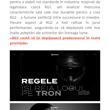
pentru a stabili noi standarde în industrie. Inspirați de
legendara cască RG1, am analizat meticulos
caracteristicile sale cele mai durabile pentru a crea
RG2 - o fuziune perfectă între succesiune și inovație.
Fiecare aspect al RG2 a fost rafinat în jurul
performanței, asigurându-se că depășește cele mai
înalte așteptări ale schiorilor din întreaga lume.
«RG2 caută să își depășească predecesorul în toate
privințele»