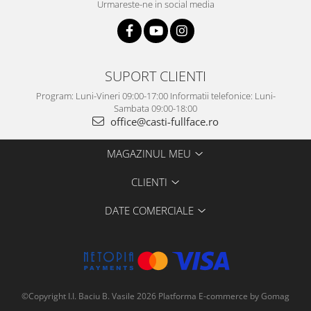
Urmareste-ne in social media
SUPORT CLIENTI
Program: Luni-Vineri 09:00-17:00 Informatii telefonice: Luni-
Sambata 09:00-18:00
office@casti-fullface.ro
MAGAZINUL MEU
CLIENTI
DATE COMERCIALE
©Copyright I.I. Baciu B. Vasile 2026
Platforma E-commerce by Gomag