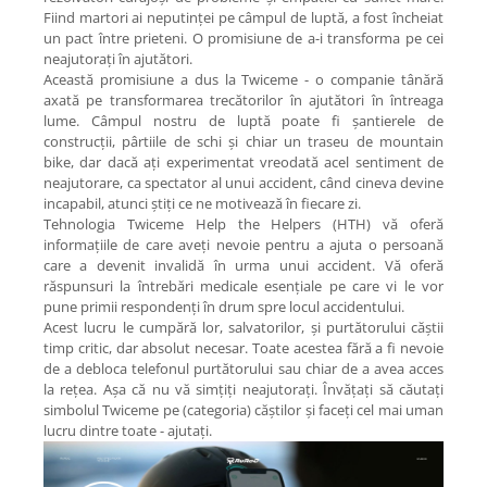
Fiind martori ai neputinței pe câmpul de luptă, a fost încheiat
un pact între prieteni. O promisiune de a-i transforma pe cei
neajutorați în ajutători.
Această promisiune a dus la Twiceme - o companie tânără
axată pe transformarea trecătorilor în ajutători în întreaga
lume. Câmpul nostru de luptă poate fi șantierele de
construcții, pârtiile de schi și chiar un traseu de mountain
bike, dar dacă ați experimentat vreodată acel sentiment de
neajutorare, ca spectator al unui accident, când cineva devine
incapabil, atunci știți ce ne motivează în fiecare zi.
Tehnologia Twiceme Help the Helpers (HTH) vă oferă
informațiile de care aveți nevoie pentru a ajuta o persoană
care a devenit invalidă în urma unui accident. Vă oferă
răspunsuri la întrebări medicale esențiale pe care vi le vor
pune primii respondenți în drum spre locul accidentului.
Acest lucru le cumpără lor, salvatorilor, și purtătorului căștii
timp critic, dar absolut necesar. Toate acestea fără a fi nevoie
de a debloca telefonul purtătorului sau chiar de a avea acces
la rețea. Așa că nu vă simțiți neajutorați. Învățați să căutați
simbolul Twiceme pe (categoria) căștilor și faceți cel mai uman
lucru dintre toate - ajutați.