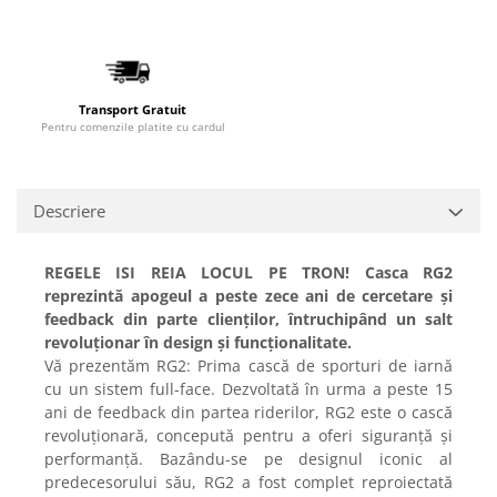
Transport Gratuit
Pentru comenzile platite cu cardul
Descriere
REGELE ISI REIA LOCUL PE TRON! Casca RG2
reprezintă apogeul a peste zece ani de cercetare și
feedback din parte clienților, întruchipând un salt
revoluționar în design și funcționalitate.
Vă prezentăm RG2: Prima cască de sporturi de iarnă
cu un sistem full-face. Dezvoltată în urma a peste 15
ani de feedback din partea riderilor, RG2 este o cască
revoluționară, concepută pentru a oferi siguranță și
performanță. Bazându-se pe designul iconic al
predecesorului său, RG2 a fost complet reproiectată