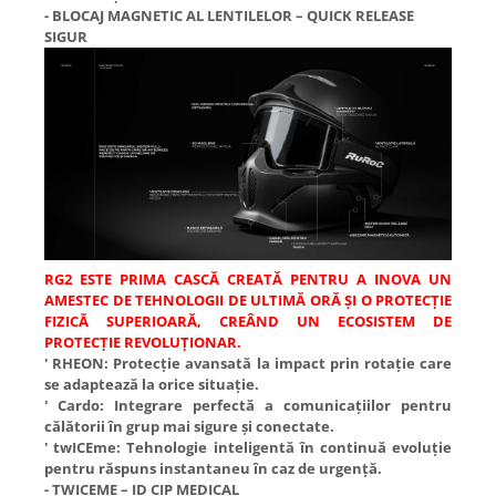
- BLOCAJ MAGNETIC AL LENTILELOR – QUICK RELEASE
SIGUR
RG2 ESTE PRIMA CASCĂ CREATĂ PENTRU A INOVA UN
AMESTEC DE TEHNOLOGII DE ULTIMĂ ORĂ ȘI O PROTECȚIE
FIZICĂ SUPERIOARĂ, CREÂND UN ECOSISTEM DE
PROTECȚIE REVOLUȚIONAR.
' RHEON: Protecție avansată la impact prin rotație care
se adaptează la orice situație.
' Cardo: Integrare perfectă a comunicațiilor pentru
călătorii în grup mai sigure și conectate.
' twICEme: Tehnologie inteligentă în continuă evoluție
pentru răspuns instantaneu în caz de urgență.
- TWICEME – ID CIP MEDICAL