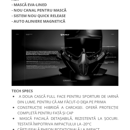
- MASCĂ EVA-LINED
- NOU CANAL PENTRU MASCĂ
- SISTEM NOU QUICK RELEASE
- AUTO ALINIERE MAGNETICĂ
TECH SPECS
A DOUA CASCĂ FULL FACE PENTRU SPORTURI DE IARNĂ
DIN LUME. PENTRU CĂ AM FĂCUT-O DEJA PE PRIMA
CONSTRUCȚIE HIBRIDĂ A CARCASEI. OFERĂ PROTECȚIE
COMPLETĂ PENTRU FAȚĂ ȘI CAP
MASCĂ FACIALĂ DETAȘABILĂ, REZISTENTĂ LA ȘOCURI.
TESTATĂ ÎMPOTRIVA IMPACTULUI LA -20°C
CĂPTUȘEALĂ RHEON ROTAȚIONALĂ LA IMPACT