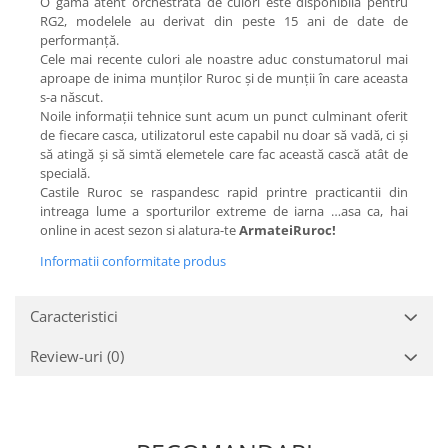
O gamă atent orchestrată de culori este disponibilă pentru
RG2, modelele au derivat din peste 15 ani de date de
performanță.
Cele mai recente culori ale noastre aduc constumatorul mai
aproape de inima munților Ruroc și de munții în care aceasta
s-a născut.
Noile informații tehnice sunt acum un punct culminant oferit
de fiecare casca, utilizatorul este capabil nu doar să vadă, ci și
să atingă și să simtă elemetele care fac această cască atât de
specială.
Castile Ruroc se raspandesc rapid printre practicantii din
intreaga lume a sporturilor extreme de iarna …asa ca, hai
online in acest sezon si alatura-te
ArmateiRuroc!
Informatii conformitate produs
Caracteristici
Review-uri
(0)