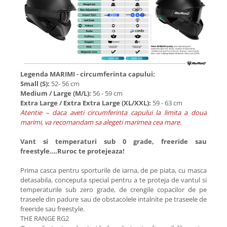
Legenda MARIMI - circumferinta capului:
Small (S):
52- 56 cm
Medium / Large (M/L):
56 - 59 cm
Extra Large / Extra Extra Large (XL/XXL):
59 - 63 cm
Atentie – daca aveti circumferinta capului la limita a doua
marimi, va recomandam sa alegeti marimea cea mare.
Vant si temperaturi sub 0 grade, freeride sau
freestyle….Ruroc te protejeaza!
Prima casca pentru sporturile de iarna, de pe piata, cu masca
detasabila, conceputa special pentru a te proteja de vantul si
temperaturile sub zero grade, de crengile copacilor de pe
traseele din padure sau de obstacolele intalnite pe traseele de
freeride sau freestyle.
THE RANGE RG2