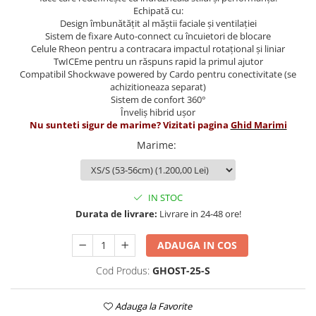
Echipată cu:
Design îmbunătățit al măștii faciale și ventilației
Sistem de fixare Auto-connect cu încuietori de blocare
Celule Rheon pentru a contracara impactul rotațional și liniar
TwICEme pentru un răspuns rapid la primul ajutor
Compatibil Shockwave powered by Cardo pentru conectivitate (se
achizitioneaza separat)
Sistem de confort 360°
Înveliș hibrid ușor
Nu sunteti sigur de marime? Vizitati pagina
Ghid Marimi
Marime
:
IN STOC
Durata de livrare:
Livrare in 24-48 ore!
ADAUGA IN COS
Cod Produs:
GHOST-25-S
Adauga la Favorite