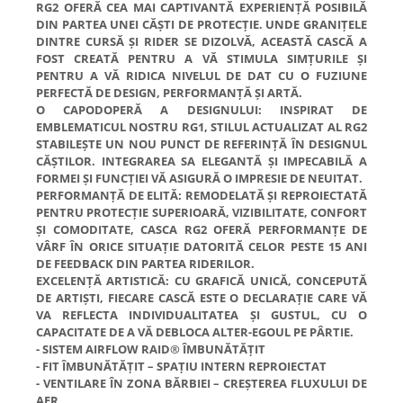
RG2 OFERĂ CEA MAI CAPTIVANTĂ EXPERIENȚĂ POSIBILĂ
DIN PARTEA UNEI CĂȘTI DE PROTECȚIE. UNDE GRANIȚELE
DINTRE CURSĂ ȘI RIDER SE DIZOLVĂ, ACEASTĂ CASCĂ A
FOST CREATĂ PENTRU A VĂ STIMULA SIMȚURILE ȘI
PENTRU A VĂ RIDICA NIVELUL DE DAT CU O FUZIUNE
PERFECTĂ DE DESIGN, PERFORMANȚĂ ȘI ARTĂ.
O CAPODOPERĂ A DESIGNULUI: INSPIRAT DE
EMBLEMATICUL NOSTRU RG1, STILUL ACTUALIZAT AL RG2
STABILEȘTE UN NOU PUNCT DE REFERINȚĂ ÎN DESIGNUL
CĂȘTILOR. INTEGRAREA SA ELEGANTĂ ȘI IMPECABILĂ A
FORMEI ȘI FUNCȚIEI VĂ ASIGURĂ O IMPRESIE DE NEUITAT.
PERFORMANȚĂ DE ELITĂ: REMODELATĂ ȘI REPROIECTATĂ
PENTRU PROTECȚIE SUPERIOARĂ, VIZIBILITATE, CONFORT
ȘI COMODITATE, CASCA RG2 OFERĂ PERFORMANȚE DE
VÂRF ÎN ORICE SITUAȚIE DATORITĂ CELOR PESTE 15 ANI
DE FEEDBACK DIN PARTEA RIDERILOR.
EXCELENȚĂ ARTISTICĂ: CU GRAFICĂ UNICĂ, CONCEPUTĂ
DE ARTIȘTI, FIECARE CASCĂ ESTE O DECLARAȚIE CARE VĂ
VA REFLECTA INDIVIDUALITATEA ȘI GUSTUL, CU O
CAPACITATE DE A VĂ DEBLOCA ALTER-EGOUL PE PÂRTIE.
- SISTEM AIRFLOW RAID® ÎMBUNĂTĂȚIT
- FIT ÎMBUNĂTĂȚIT – SPAȚIU INTERN REPROIECTAT
- VENTILARE ÎN ZONA BĂRBIEI – CREȘTEREA FLUXULUI DE
AER