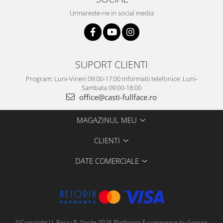
Urmareste-ne in social media
SUPORT CLIENTI
Program: Luni-Vineri 09:00-17:00 Informatii telefonice: Luni-
Sambata 09:00-18:00
office@casti-fullface.ro
MAGAZINUL MEU
CLIENTI
DATE COMERCIALE
©Copyright I.I. Baciu B. Vasile 2026
Platforma E-commerce by Gomag