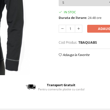
IN STOC
Durata de livrare:
24-48 ore
ADAUG
Cod Produs:
TBAQUABS
Adauga la Favorite
Transport Gratuit
Pentru comenzile platite cu cardul