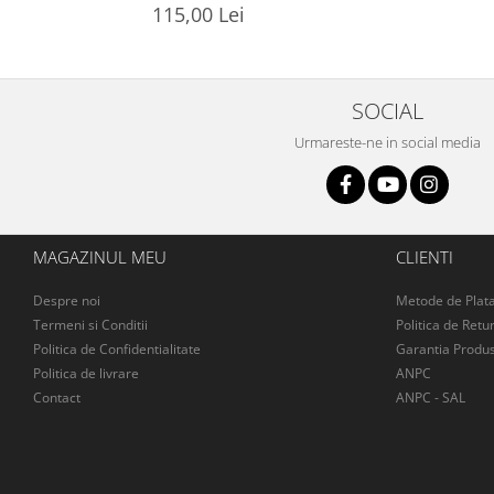
115,00 Lei
SOCIAL
Urmareste-ne in social media
MAGAZINUL MEU
CLIENTI
Despre noi
Metode de Plat
Termeni si Conditii
Politica de Retu
Politica de Confidentialitate
Garantia Produs
Politica de livrare
ANPC
Contact
ANPC - SAL