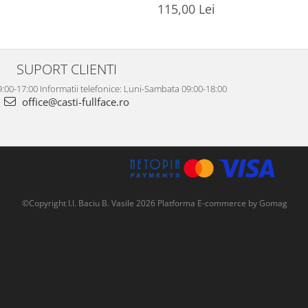
115,00 Lei
SUPORT CLIENTI
:00-17:00 Informatii telefonice: Luni-Sambata 09:00-18:00
office@casti-fullface.ro
©Copyright I.I. Baciu B. Vasile 2026
Platforma E-commerce by Gomag