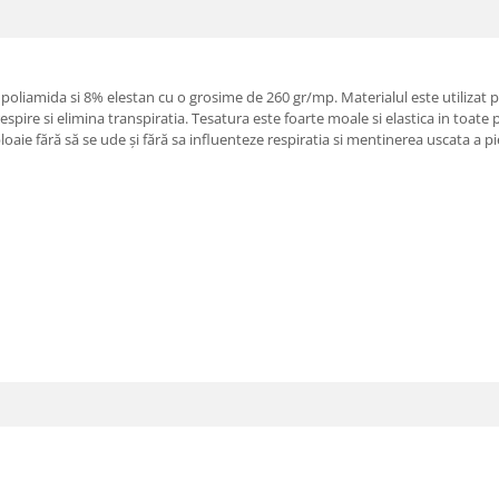
 poliamida si 8% elestan cu o grosime de 260 gr/mp. Materialul este utilizat
pire si elimina transpiratia. Tesatura este foarte moale si elastica in toate par
oaie fără să se ude și fără sa influenteze respiratia si mentinerea uscata a pie