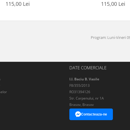
115,00 Lei
115,00 Lei
Program: Luni-Vineri 09
DATE COMERCIALE
a
I.I. Baciu B. Vasile
r
F8/355/2013
elor
RO31394126
Str. Carpenului, nr 1A
Brasov, Brasov
Contacteaza-ne