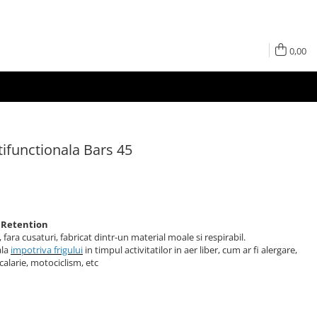
0,00
ifunctionala Bars 45
 Retention
ara cusaturi, fabricat dintr-un material moale si respirabil.
ala
impotriva frigului
in timpul activitatilor in aer liber, cum ar fi alergare,
 calarie, motociclism, etc