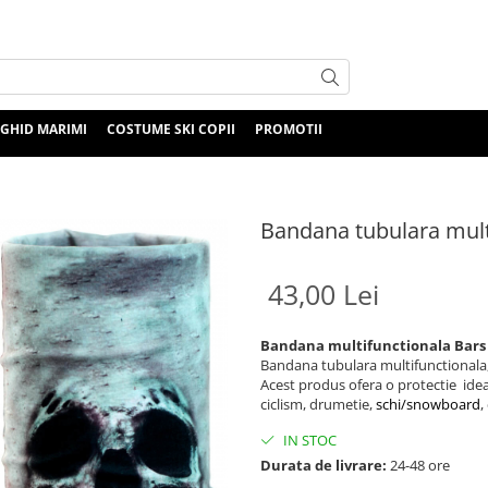
GHID MARIMI
COSTUME SKI COPII
PROMOTII
Bandana tubulara mult
43,00 Lei
Bandana multifunctionala Bars
Bandana tubulara multifunctionala, f
Acest produs ofera o protectie ide
ciclism, drumetie,
schi/snowboard
,
IN STOC
Durata de livrare:
24-48 ore