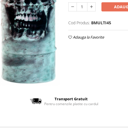
ADAUG
Cod Produs:
BMULTI45
Adauga la Favorite
Transport Gratuit
Pentru comenzile platite cu cardul