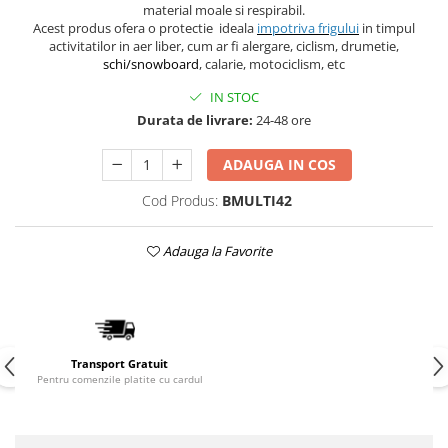
material moale si respirabil.
Acest produs ofera o protectie ideala
impotriva frigului
in timpul
activitatilor in aer liber, cum ar fi alergare, ciclism, drumetie,
schi/snowboard
, calarie, motociclism, etc
IN STOC
Durata de livrare:
24-48 ore
ADAUGA IN COS
Cod Produs:
BMULTI42
Adauga la Favorite
Transport Gratuit
Pentru comenzile platite cu cardul