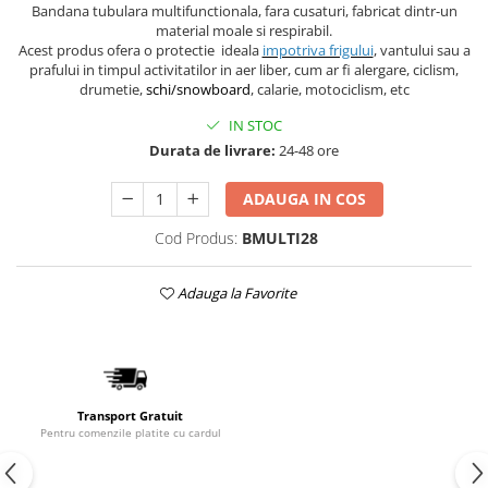
Bandana tubulara multifunctionala, fara cusaturi, fabricat dintr-un
material moale si respirabil.
Acest produs ofera o protectie ideala
impotriva frigului
, vantului sau a
prafului in timpul activitatilor in aer liber, cum ar fi alergare, ciclism,
drumetie,
schi/snowboard
, calarie, motociclism, etc
IN STOC
Durata de livrare:
24-48 ore
ADAUGA IN COS
Cod Produs:
BMULTI28
Adauga la Favorite
Transport Gratuit
Pentru comenzile platite cu cardul