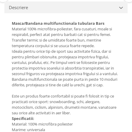
Descriere
Masca/Bandana multifunctionala tubulara Bars
Material 100% microfibra-poliester, fara cusaturi, moale si
respirabil, perfect atat pentru barbati cat si pentru femei.
Transfer termic si de umiditate foarte bun, mentine
temperatura corpului si se usuca foarte repede.
Ideala pentru orice tip de sport sau activitate fizica, dar si
pentru plimbari obisnuite, protejeaza impotriva frigului,
vantului, prafului, etc. Pe timpul verii se foloseste pentru
protectia impotriva soarelui si absorbtia transpiratiei, iar in
sezonul friguros va protejeaza impotriva frigului si a vantului.
Bandana multifunctionala se poate purta in peste 10 moduri
diferite, protejeaza si tine de cald la urechi, gat si cap.
Este un produs foarte confortabil si poate fi folosit in tip ce
practicati orice sport: snowboarding, schi, alergare,
motociclism, ciclism, alpinism, drumetii montane, vanatoare
sau orice alte activitati in aer liber.
Specificatii:
Material: 100% microfibra poliester
Marime: universala