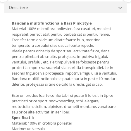
Descriere
Bandana multifunctionala Bars Pink Style
Material 100% microfibra-poliester, fara cusaturi, moale si
respirabil, perfect atat pentru barbati cat si pentru femei.
Transfer termic si de umiditate foarte bun, mentine
temperatura corpului si se usuca foarte repede.
Ideala pentru orice tip de sport sau activitate fizica, dar si
pentru plimbari obisnuite, protejeaza impotriva frigului,
vantului, prafului, etc. Pe timpul verii se foloseste pentru
protectia impotriva soarelui si absorbtia transpiratiei, iar in
sezonul friguros va protejeaza impotriva frigului si a vantului.
Bandana multifunctionala se poate purta in peste 10 moduri
diferite, protejeaza si tine de cald la urechi, gat si cap.
Este un produs foarte confortabil si poate fi folosit in tip ce
practicati orice sport: snowboarding, schi, alergare,
motociclism, ciclism, alpinism, drumetii montane, vanatoare
sau orice alte activitati in aer liber.
Specificatii:
Material: 100% microfibra poliester
Marime: universala