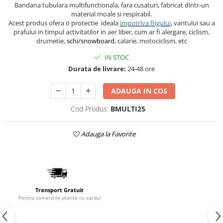
Bandana tubulara multifunctionala, fara cusaturi, fabricat dintr-un
material moale si respirabil.
Acest produs ofera o protectie ideala
impotriva frigului
, vantului sau a
prafului in timpul activitatilor in aer liber, cum ar fi alergare, ciclism,
drumetie,
schi/snowboard
, calarie, motociclism, etc
IN STOC
Durata de livrare:
24-48 ore
ADAUGA IN COS
Cod Produs:
BMULTI25
Adauga la Favorite
Transport Gratuit
Pentru comenzile platite cu cardul