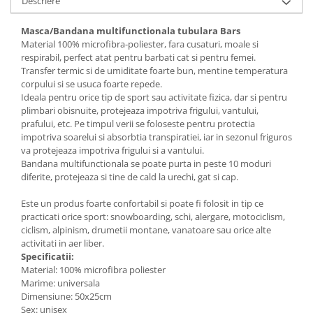
Descriere
Masca/Bandana multifunctionala tubulara Bars
Material 100% microfibra-poliester, fara cusaturi, moale si
respirabil, perfect atat pentru barbati cat si pentru femei.
Transfer termic si de umiditate foarte bun, mentine temperatura
corpului si se usuca foarte repede.
Ideala pentru orice tip de sport sau activitate fizica, dar si pentru
plimbari obisnuite, protejeaza impotriva frigului, vantului,
prafului, etc. Pe timpul verii se foloseste pentru protectia
impotriva soarelui si absorbtia transpiratiei, iar in sezonul friguros
va protejeaza impotriva frigului si a vantului.
Bandana multifunctionala se poate purta in peste 10 moduri
diferite, protejeaza si tine de cald la urechi, gat si cap.
Este un produs foarte confortabil si poate fi folosit in tip ce
practicati orice sport: snowboarding, schi, alergare, motociclism,
ciclism, alpinism, drumetii montane, vanatoare sau orice alte
activitati in aer liber.
Specificatii:
Material: 100% microfibra poliester
Marime: universala
Dimensiune: 50x25cm
Sex: unisex