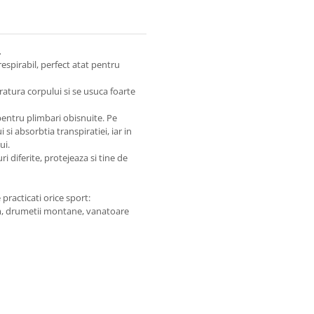
.
respirabil, perfect atat pentru
atura corpului si se usuca foarte
 pentru plimbari obisnuite. Pe
si absorbtia transpiratiei, iar in
ui.
 diferite, protejeaza si tine de
 practicati orice sport:
sm, drumetii montane, vanatoare