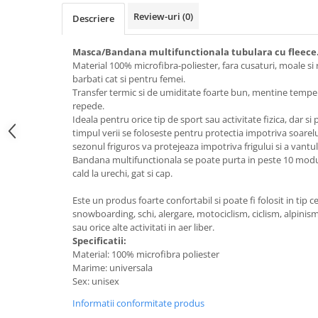
Review-uri
(0)
Descriere
Masca/Bandana multifunctionala tubulara cu fleece
Material 100% microfibra-poliester, fara cusaturi, moale si 
barbati cat si pentru femei.
Transfer termic si de umiditate foarte bun, mentine temper
repede.
Ideala pentru orice tip de sport sau activitate fizica, dar si
timpul verii se foloseste pentru protectia impotriva soarelui 
sezonul friguros va protejeaza impotriva frigului si a vantul
Bandana multifunctionala se poate purta in peste 10 moduri
cald la urechi, gat si cap.
Este un produs foarte confortabil si poate fi folosit in tip ce
snowboarding, schi, alergare, motociclism, ciclism, alpini
sau orice alte activitati in aer liber.
Specificatii:
Material: 100% microfibra poliester
Marime: universala
Sex: unisex
Informatii conformitate produs