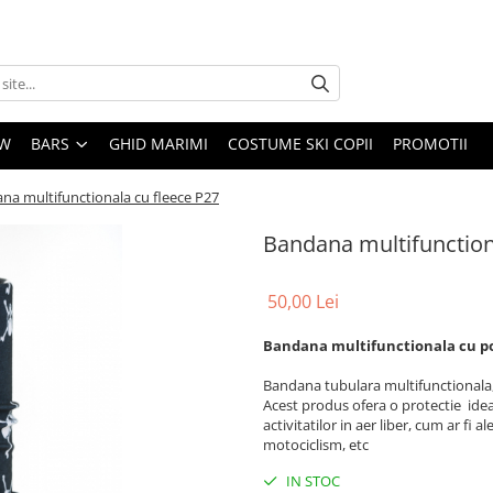
EW
BARS
GHID MARIMI
COSTUME SKI COPII
PROMOTII
na multifunctionala cu fleece P27
Bandana multifunction
50,00 Lei
Bandana multifunctionala cu po
Bandana tubulara multifunctionala, f
Acest produs ofera o protectie ide
activitatilor in aer liber, cum ar fi a
motociclism, etc
IN STOC