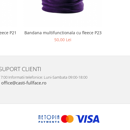
Bandana mu
leece P21
Bandana multifunctionala cu fleece P23
50,00 Lei
SUPORT CLIENTI
7:00 Informatii telefonice: Luni-Sambata 09:00-18:00
office@casti-fullface.ro