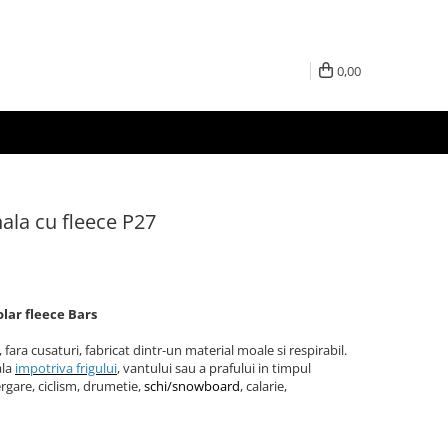
0,00
ala cu fleece P27
lar fleece Bars
ara cusaturi, fabricat dintr-un material moale si respirabil.
ala
impotriva frigului
, vantului sau a prafului in timpul
lergare, ciclism, drumetie,
schi/snowboard
, calarie,